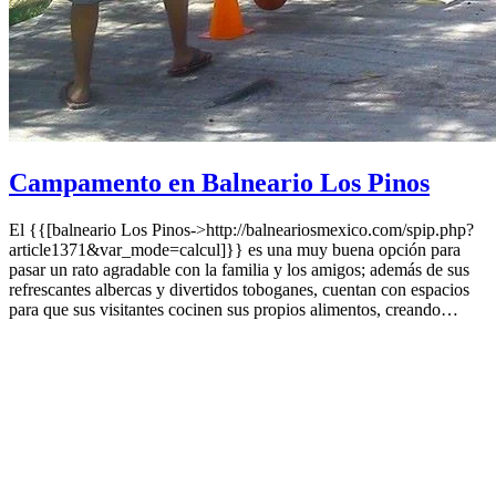
Campamento en Balneario Los Pinos
El {{[balneario Los Pinos->http://balneariosmexico.com/spip.php?
article1371&var_mode=calcul]}} es una muy buena opción para
pasar un rato agradable con la familia y los amigos; además de sus
refrescantes albercas y divertidos toboganes, cuentan con espacios
para que sus visitantes cocinen sus propios alimentos, creando…