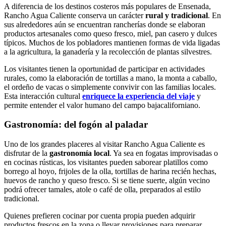
A diferencia de los destinos costeros más populares de Ensenada,
Rancho Agua Caliente conserva un carácter
rural y tradicional
. En
sus alrededores aún se encuentran rancherías donde se elaboran
productos artesanales como queso fresco, miel, pan casero y dulces
típicos. Muchos de los pobladores mantienen formas de vida ligadas
a la agricultura, la ganadería y la recolección de plantas silvestres.
Los visitantes tienen la oportunidad de participar en actividades
rurales, como la elaboración de tortillas a mano, la monta a caballo,
el ordeño de vacas o simplemente convivir con las familias locales.
Esta interacción cultural
enriquece la experiencia del viaje
y
permite entender el valor humano del campo bajacaliforniano.
Gastronomía: del fogón al paladar
Uno de los grandes placeres al visitar Rancho Agua Caliente es
disfrutar de la
gastronomía local
. Ya sea en fogatas improvisadas o
en cocinas rústicas, los visitantes pueden saborear platillos como
borrego al hoyo, frijoles de la olla, tortillas de harina recién hechas,
huevos de rancho y queso fresco. Si se tiene suerte, algún vecino
podrá ofrecer tamales, atole o café de olla, preparados al estilo
tradicional.
Quienes prefieren cocinar por cuenta propia pueden adquirir
productos frescos en la zona o llevar provisiones para preparar