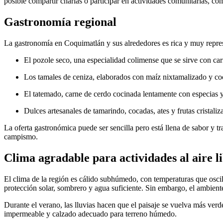
posible compartir charlas o participar en actividades comunitarias, com
Gastronomía regional
La gastronomía en Coquimatlán y sus alrededores es rica y muy represe
El pozole seco, una especialidad colimense que se sirve con carn
Los tamales de ceniza, elaborados con maíz nixtamalizado y coc
El tatemado, carne de cerdo cocinada lentamente con especias y
Dulces artesanales de tamarindo, cocadas, ates y frutas cristaliz
La oferta gastronómica puede ser sencilla pero está llena de sabor y 
campismo.
Clima agradable para actividades al aire l
El clima de la región es cálido subhúmedo, con temperaturas que oscila
protección solar, sombrero y agua suficiente. Sin embargo, el ambiente
Durante el verano, las lluvias hacen que el paisaje se vuelva más verd
impermeable y calzado adecuado para terreno húmedo.