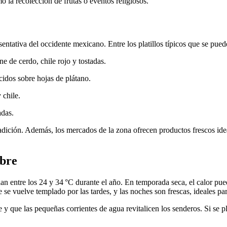
o la recolección de frutas o eventos religiosos.
ntativa del occidente mexicano. Entre los platillos típicos que se pue
e de cerdo, chile rojo y tostadas.
idos sobre hojas de plátano.
 chile.
adas.
tradición. Además, los mercados de la zona ofrecen productos frescos ide
ibre
n entre los 24 y 34 °C durante el año. En temporada seca, el calor pued
 se vuelve templado por las tardes, y las noches son frescas, ideales p
e y que las pequeñas corrientes de agua revitalicen los senderos. Si se