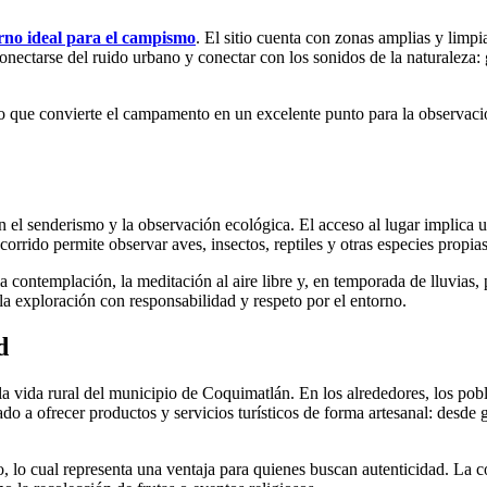
rno ideal para el campismo
. El sitio cuenta con zonas amplias y lim
ctarse del ruido urbano y conectar con los sonidos de la naturaleza: gri
lo que convierte el campamento en un excelente punto para la observació
el senderismo y la observación ecológica. El acceso al lugar implica un
orrido permite observar aves, insectos, reptiles y otras especies propia
la contemplación, la meditación al aire libre y, en temporada de lluvias
la exploración con responsabilidad y respeto por el entorno.
d
vida rural del municipio de Coquimatlán. En los alrededores, los pobla
o a ofrecer productos y servicios turísticos de forma artesanal: desde
, lo cual representa una ventaja para quienes buscan autenticidad. La co