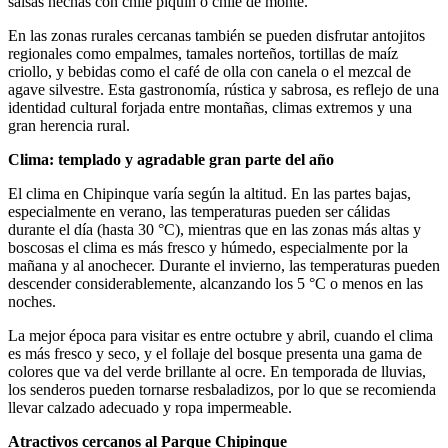
salsas hechas con chile piquín o chile de monte.
En las zonas rurales cercanas también se pueden disfrutar antojitos
regionales como empalmes, tamales norteños, tortillas de maíz
criollo, y bebidas como el café de olla con canela o el mezcal de
agave silvestre. Esta gastronomía, rústica y sabrosa, es reflejo de una
identidad cultural forjada entre montañas, climas extremos y una
gran herencia rural.
Clima: templado y agradable gran parte del año
El clima en Chipinque varía según la altitud. En las partes bajas,
especialmente en verano, las temperaturas pueden ser cálidas
durante el día (hasta 30 °C), mientras que en las zonas más altas y
boscosas el clima es más fresco y húmedo, especialmente por la
mañana y al anochecer. Durante el invierno, las temperaturas pueden
descender considerablemente, alcanzando los 5 °C o menos en las
noches.
La mejor época para visitar es entre octubre y abril, cuando el clima
es más fresco y seco, y el follaje del bosque presenta una gama de
colores que va del verde brillante al ocre. En temporada de lluvias,
los senderos pueden tornarse resbaladizos, por lo que se recomienda
llevar calzado adecuado y ropa impermeable.
Atractivos cercanos al Parque Chipinque