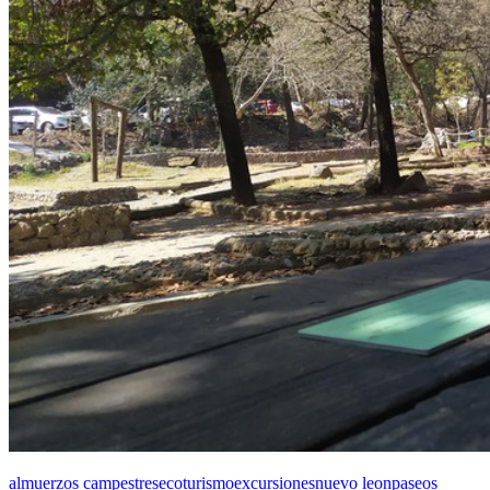
almuerzos campestres
ecoturismo
excursiones
nuevo leon
paseos