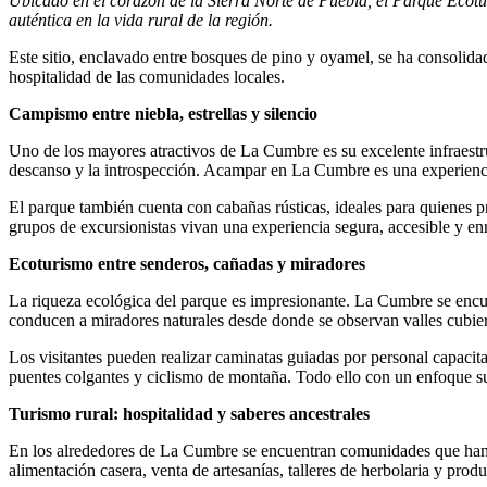
Ubicado en el corazón de la Sierra Norte de Puebla, el Parque Ecotu
auténtica en la vida rural de la región.
Este sitio, enclavado entre bosques de pino y oyamel, se ha consolid
hospitalidad de las comunidades locales.
Campismo entre niebla, estrellas y silencio
Uno de los mayores atractivos de La Cumbre es su excelente infraestr
descanso y la introspección. Acampar en La Cumbre es una experiencia re
El parque también cuenta con cabañas rústicas, ideales para quienes 
grupos de excursionistas vivan una experiencia segura, accesible y en
Ecoturismo entre senderos, cañadas y miradores
La riqueza ecológica del parque es impresionante. La Cumbre se encu
conducen a miradores naturales desde donde se observan valles cubier
Los visitantes pueden realizar caminatas guiadas por personal capacitad
puentes colgantes y ciclismo de montaña. Todo ello con un enfoque su
Turismo rural: hospitalidad y saberes ancestrales
En los alrededores de La Cumbre se encuentran comunidades que han sa
alimentación casera, venta de artesanías, talleres de herbolaria y pro