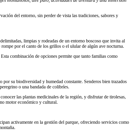
jes montañosos, aire puro, actividades de aventura y una inmersión
rvación del entorno, sin perder de vista las tradiciones, sabores y
delimitadas, limpias y rodeadas de un entorno boscoso que invita al
 rompe por el canto de los grillos o el ulular de algún ave nocturna.
a. Esta combinación de opciones permite que tanto familias como
o por su biodiversidad y humedad constante. Senderos bien trazados
peregrino o una bandada de colibríes.
onocer las plantas medicinales de la región, y disfrutar de tirolesas,
omo motor económico y cultural.
cipan activamente en la gestión del parque, ofreciendo servicios como
 montaña.