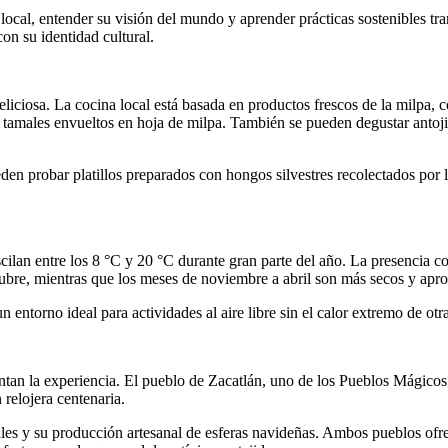
e local, entender su visión del mundo y aprender prácticas sostenibles t
on su identidad cultural.
iciosa. La cocina local está basada en productos frescos de la milpa, como
s tamales envueltos en hoja de milpa. También se pueden degustar antojito
eden probar platillos preparados con hongos silvestres recolectados po
an entre los 8 °C y 20 °C durante gran parte del año. La presencia con
ctubre, mientras que los meses de noviembre a abril son más secos y apr
entorno ideal para actividades al aire libre sin el calor extremo de otra
n la experiencia. El pueblo de Zacatlán, uno de los Pueblos Mágicos d
 relojera centenaria.
s y su producción artesanal de esferas navideñas. Ambos pueblos ofrece