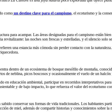
rístico La Cumbre es una joya natural poco explorada que ofrece paisa
ado como
un destino clave para el campismo
, el ecoturismo y la conse
uctura para acampar. Las áreas designadas para el campismo están bien 
vitalizante: las noches son frescas y estrelladas, y el silencio solo se
prefieren una estancia más cómoda sin perder contacto con la naturalez
riquecedora.
entra dentro de un ecosistema de bosque mesófilo de montaña, conocid
tos de neblina, picos boscosos y ocasionalmente el vuelo de un halcón 
o en educación ambiental, participar en recorridos interpretativos para c
stentable y de bajo impacto, lo que refuerza el valor del ecoturismo c
bido conservar sus formas de vida tradicionales. Los habitantes parti
ducción de miel, además de compartir historias y conocimientos sobre la