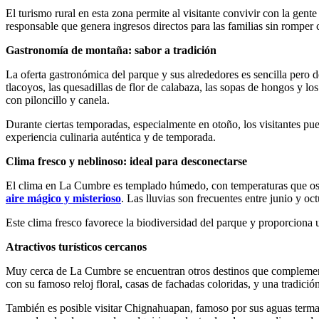
El turismo rural en esta zona permite al visitante convivir con la gent
responsable que genera ingresos directos para las familias sin romper c
Gastronomía de montaña: sabor a tradición
La oferta gastronómica del parque y sus alrededores es sencilla pero del
tlacoyos, las quesadillas de flor de calabaza, las sopas de hongos y lo
con piloncillo y canela.
Durante ciertas temporadas, especialmente en otoño, los visitantes pu
experiencia culinaria auténtica y de temporada.
Clima fresco y neblinoso: ideal para desconectarse
El clima en La Cumbre es templado húmedo, con temperaturas que oscil
aire mágico y misterioso
. Las lluvias son frecuentes entre junio y o
Este clima fresco favorece la biodiversidad del parque y proporciona un 
Atractivos turísticos cercanos
Muy cerca de La Cumbre se encuentran otros destinos que complementa
con su famoso reloj floral, casas de fachadas coloridas, y una tradición
También es posible visitar Chignahuapan, famoso por sus aguas termale