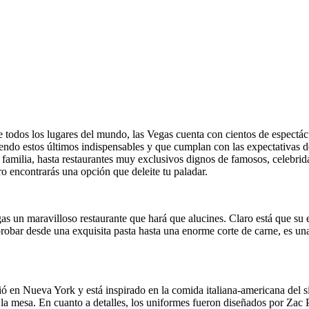
 de todos los lugares del mundo, las Vegas cuenta con cientos de espect
iendo estos últimos indispensables y que cumplan con las expectativas d
 familia, hasta restaurantes muy exclusivos dignos de famosos, celebrida
ro encontrarás una opción que deleite tu paladar.
as un maravilloso restaurante que hará que alucines. Claro está que su 
 probar desde una exquisita pasta hasta una enorme corte de carne, es u
ió en Nueva York y está inspirado en la comida italiana-americana del s
n la mesa. En cuanto a detalles, los uniformes fueron diseñados por Zac 