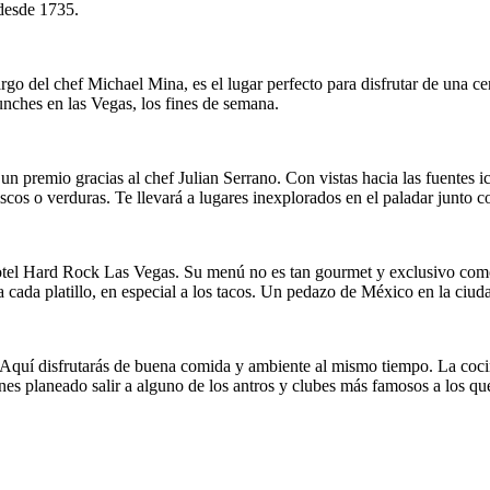
 desde 1735.
cargo del chef Michael Mina, es el lugar perfecto para disfrutar de una c
nches en las Vegas, los fines de semana.
n premio gracias al chef Julian Serrano. Con vistas hacia las fuentes ic
scos o verduras. Te llevará a lugares inexplorados en el paladar junto co
tel Hard Rock Las Vegas. Su menú no es tan gourmet y exclusivo como el
 cada platillo, en especial a los tacos. Un pedazo de México en la ciu
Aquí disfrutarás de buena comida y ambiente al mismo tiempo. La cocina 
ienes planeado salir a alguno de los antros y clubes más famosos a los que